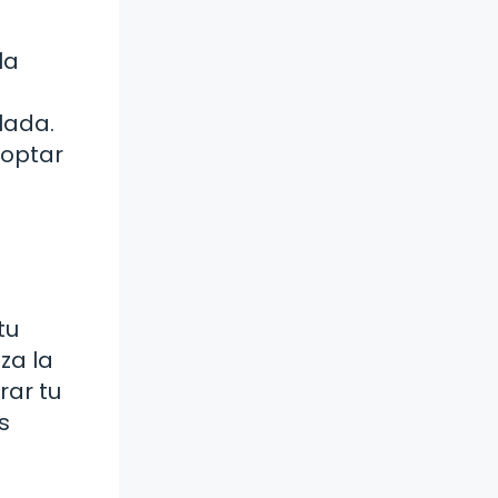
la
lada.
doptar
tu
za la
rar tu
s