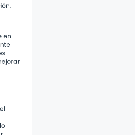
ión.
e en
ente
es
mejorar
el
lo
r