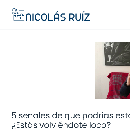
Saltar
al
contenido
5 señales de que podrías esta
¿Estás volviéndote loco?