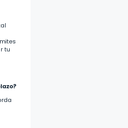
tal
ímites
r tu
plazo?
orda