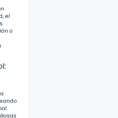
ún
, el
s
ión o
a
l:
la
asando
nal
liosas