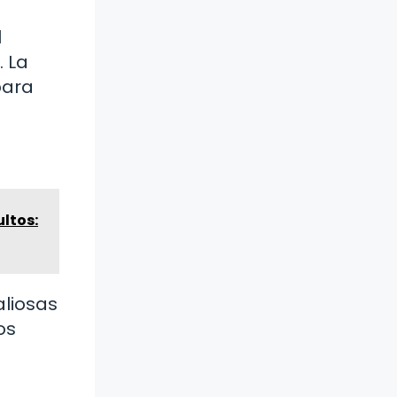
l
. La
para
ltos:
aliosas
os