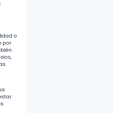
u
lidad o
o por
mbién
sico,
as.
sa
estar
as