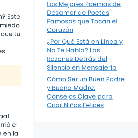
Los Mejores Poemas de
Desamor de Poetas
n? Este
Famosos que Tocan el
 miedo
Corazón
 que tu
¿Por Qué Está en Línea y
No Te Habla? Las
s.
Razones Detrás del
Silencio en Mensajería
Cómo Ser un Buen Padre
y Buena Madre:
Consejos Clave para
Criar Niños Felices
ial
rió el
 en la