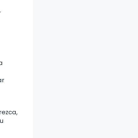
r
a
ar
rezca,
tu