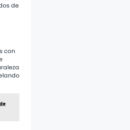
dos de
s con
e
uraleza
velando
 de