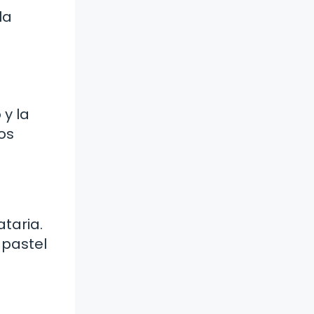
la
 y la
os
ataria.
 pastel