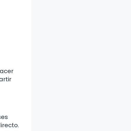
hacer
rtir
ses
irecto.