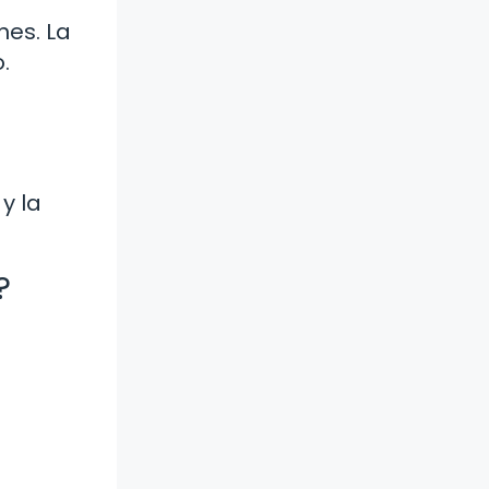
nes. La
.
y la
?