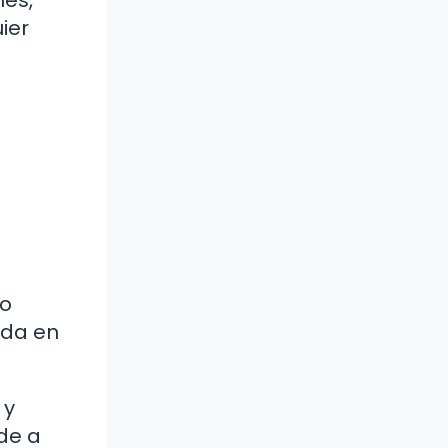
nes,
ier
 o
ida en
 y
de a