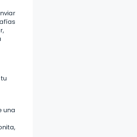
nviar
afías
r,
a
 tu
e una
nita,