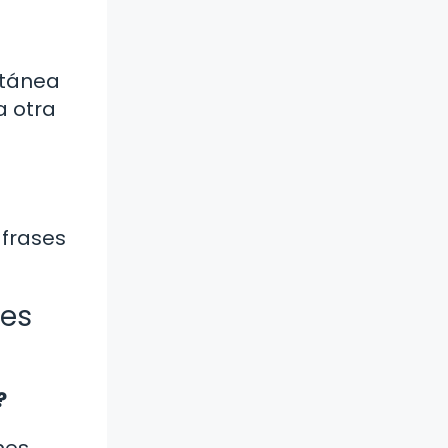
ntánea
a otra
 frases
ses
?