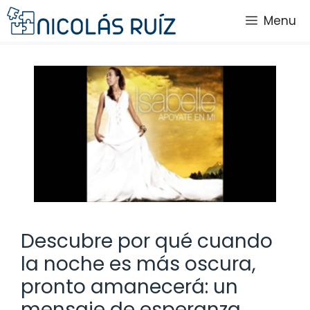
Saltar
Menu
al
contenido
Descubre por qué cuando
la noche es más oscura,
pronto amanecerá: un
mensaje de esperanza