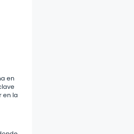
na en
clave
 en la
 donde