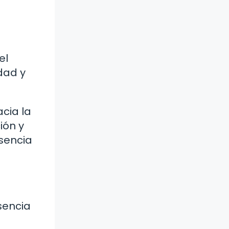
el
dad y
acia la
ión y
esencia
sencia