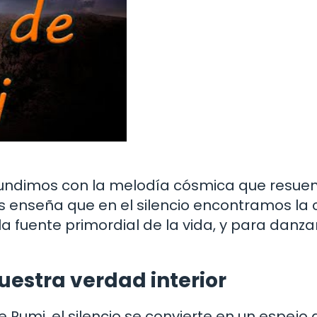
os fundimos con la melodía cósmica que resue
s enseña que en el silencio encontramos la 
a fuente primordial de la vida, y para danzar
uestra verdad interior
 Rumi, el silencio se convierte en un espejo