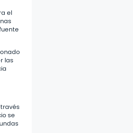
a el
rnas
 fuente
cionado
r las
cia
 través
cio se
fundas