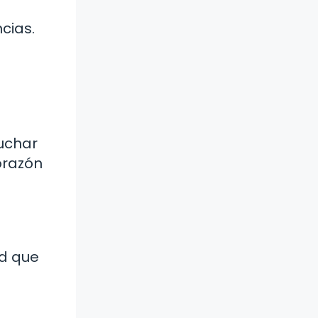
cias.
cuchar
orazón
ad que