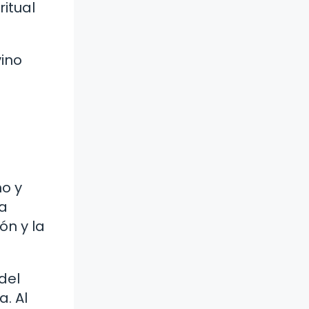
ritual
vino
mo y
 a
ón y la
del
a. Al