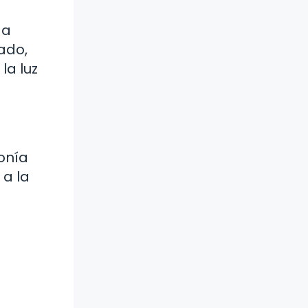
 a
ado,
la luz
monía
 a la