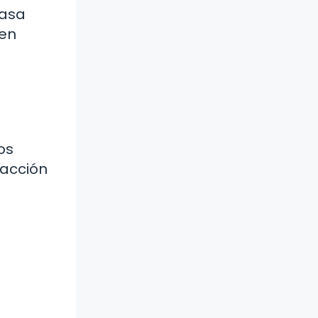
pasa
cen
os
 acción