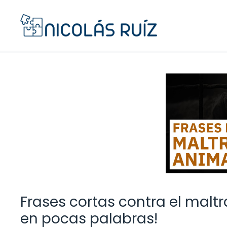
Saltar
al
contenido
Frases cortas contra el malt
en pocas palabras!