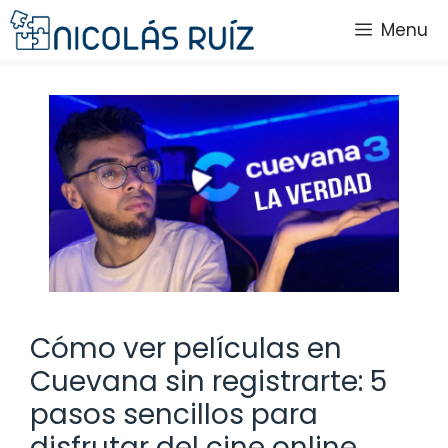
Saltar
Menu
al
contenido
Cómo ver películas en
Cuevana sin registrarte: 5
pasos sencillos para
disfrutar del cine online