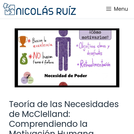
Saltar
Menu
al
contenido
Teoría de las Necesidades
de McClelland:
Comprendiendo la
Motivación Humana