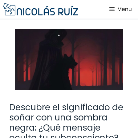
Saltar
Menu
al
contenido
Descubre el significado de
soñar con una sombra
negra: ¿Qué mensaje
oculta tu subconsciente?