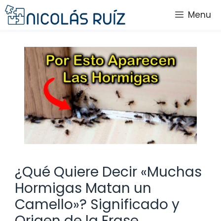
Saltar
Menu
al
contenido
¿Qué Quiere Decir «Muchas
Hormigas Matan un
Camello»? Significado y
Origen de la Frase