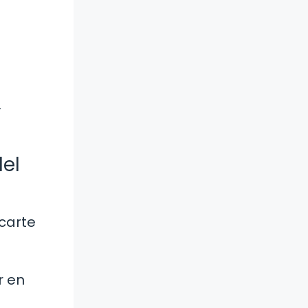
y
del
icarte
r en