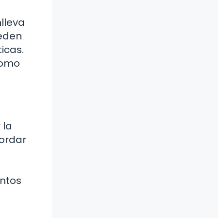
lleva
ueden
icas.
como
 la
cordar
entos