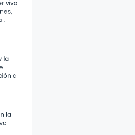
r viva
ones,
l.
 la
e
ción a
n la
 va