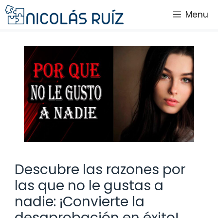
Saltar
Menu
al
contenido
Descubre las razones por
las que no le gustas a
nadie: ¡Convierte la
desaprobación en éxito!