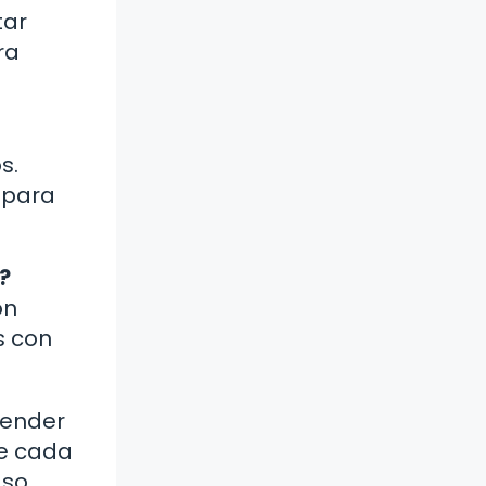
tar
ra
s.
 para
?
ón
s con
tender
ue cada
aso