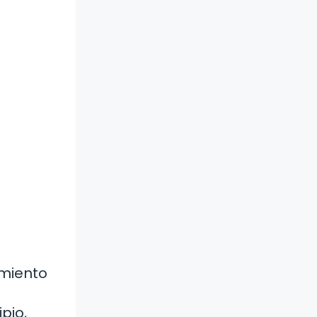
imiento
pio,