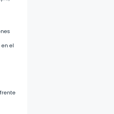
ones
 en el
frente