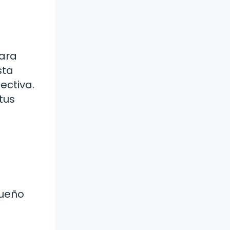
para
sta
ectiva.
tus
queño