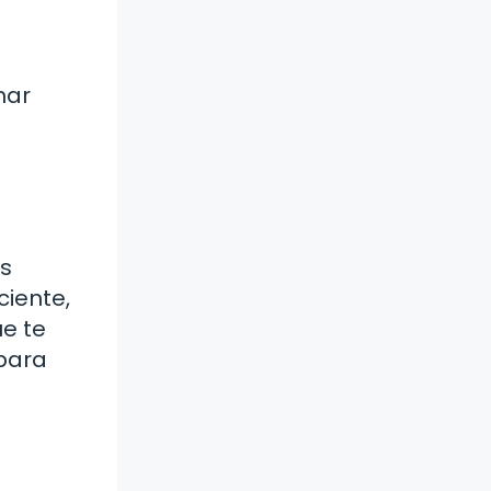
nar
us
ciente,
e te
 para