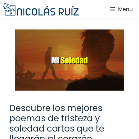
Saltar
Menu
al
contenido
Descubre los mejores
poemas de tristeza y
soledad cortos que te
llegarán al corazón