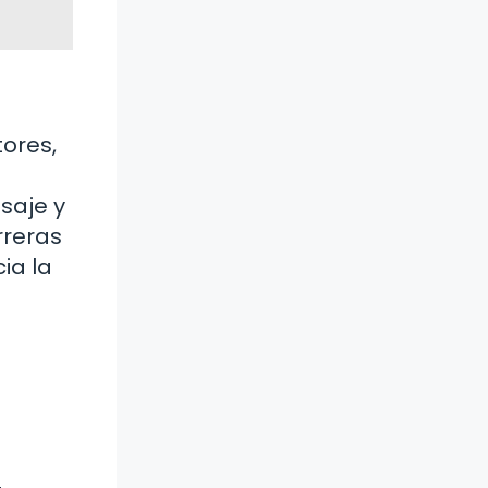
ores,
saje y
rreras
ia la