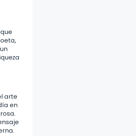
 que
poeta,
 un
riqueza
l arte
día en
rosa.
ensaje
erna.