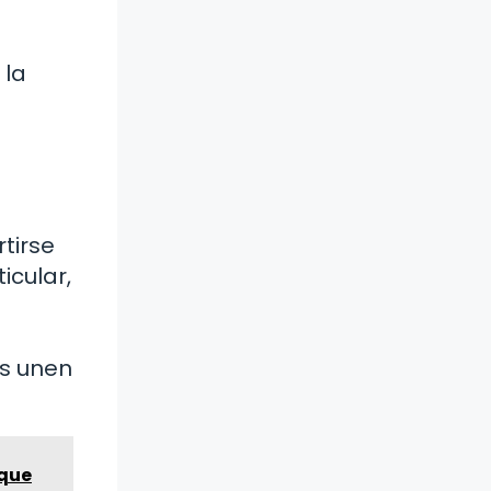
 la
tirse
icular,
os unen
 que