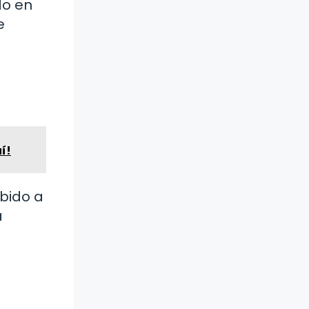
do en
e
í!
ebido a
a