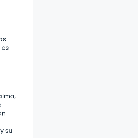
las
 es
alma,
a
on
y su