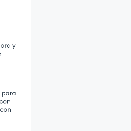
ora y
l
s para
 con
 con