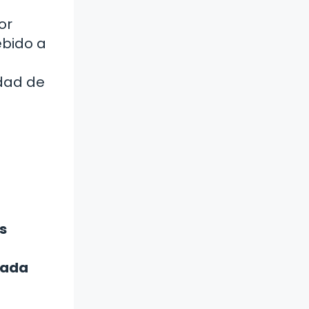
or
ebido a
idad de
s
tada