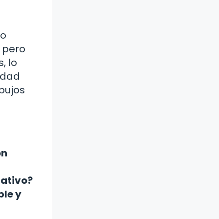
so
r pero
, lo
idad
bujos
on
mativo?
ble y