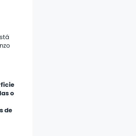
stá
enzo
ficie
das o
s de