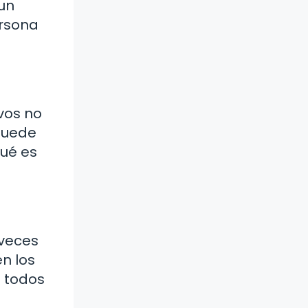
 un
ersona
vos no
puede
qué es
 veces
n los
a todos