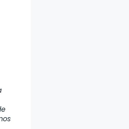
a
de
nos