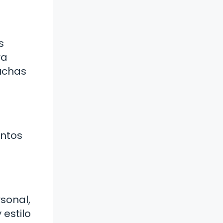
s
ra
uchas
entos
rsonal,
estilo