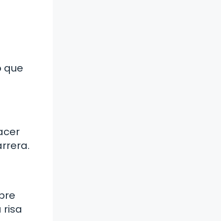
o que
acer
rrera.
mpre
 risa