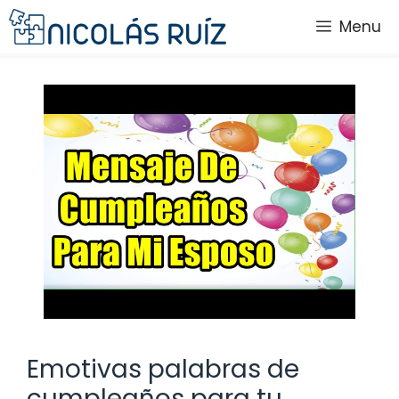
Saltar
Menu
al
contenido
Emotivas palabras de
cumpleaños para tu