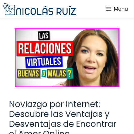
Saltar
Menu
al
contenido
Noviazgo por Internet:
Descubre las Ventajas y
Desventajas de Encontrar
el Amor Online