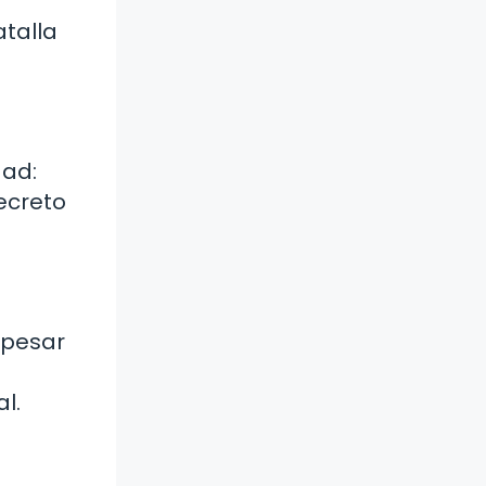
atalla
dad:
ecreto
 pesar
l.