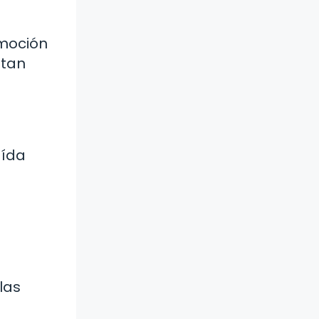
emoción
 tan
aída
las