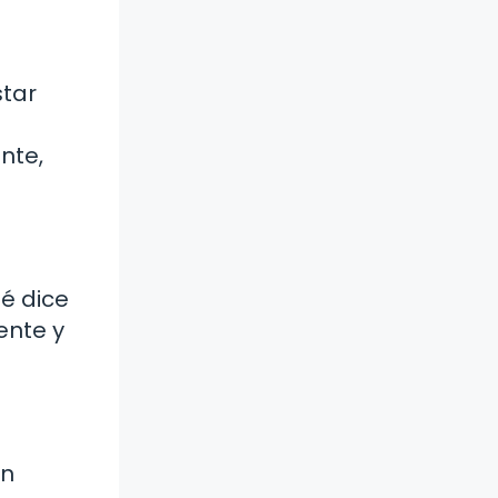
star
nte,
é dice
ente y
an