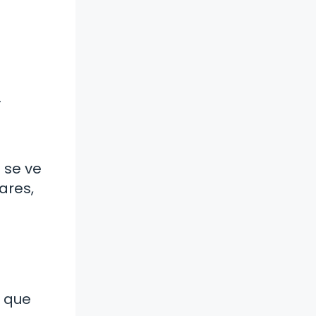
.
 se ve
ares,
l que