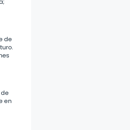
a;
e de
turo.
ones
 de
e en