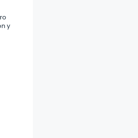
ro
n y