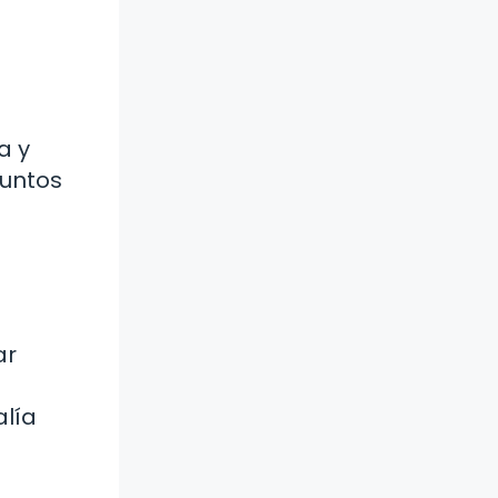
a y
juntos
ar
alía