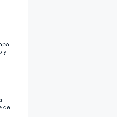
empo
s y
e
a
e de