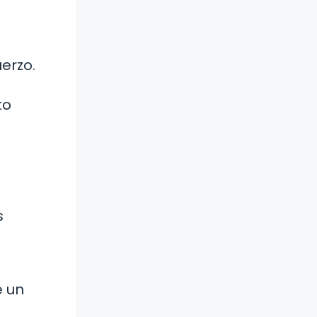
erzo.
to
s
e un