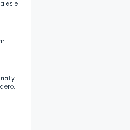
a es el
en
nal y
dero.