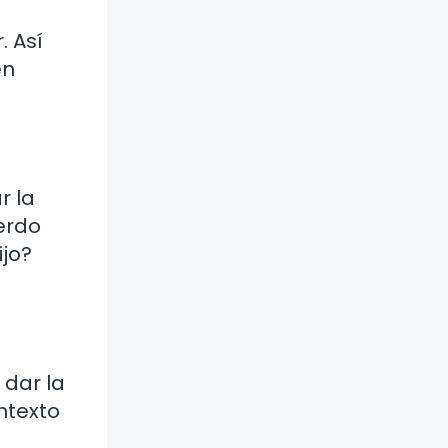
e
. Así
en
r la
erdo
ijo?
 dar la
ntexto