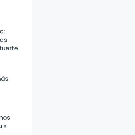
o:
ias
uerte.
más
amos
a.»