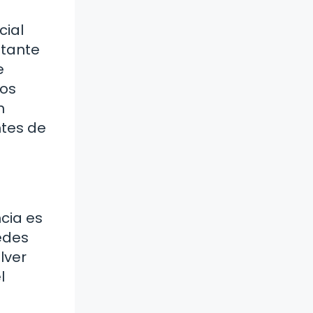
cial
stante
e
nos
n
ntes de
cia es
redes
lver
l