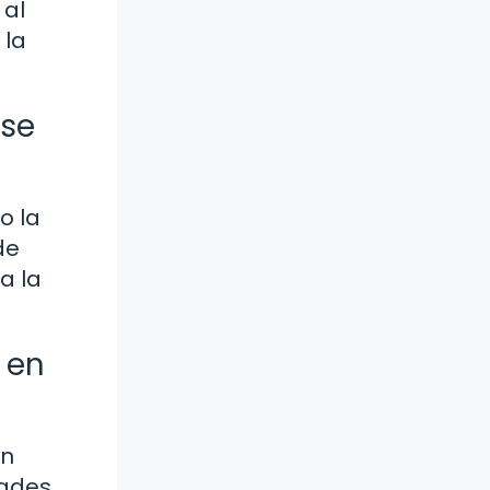
 al
 la
rse
o la
de
a la
 en
ón
dades