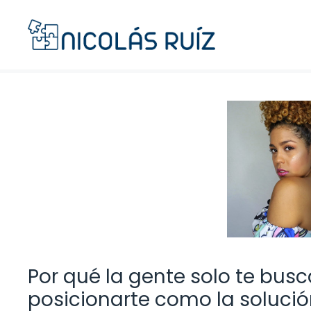
Saltar
al
contenido
Por qué la gente solo te bus
posicionarte como la soluci