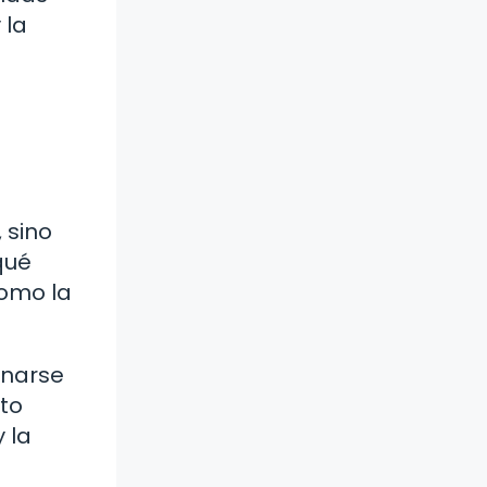
 la
 sino
qué
como la
onarse
to
 la