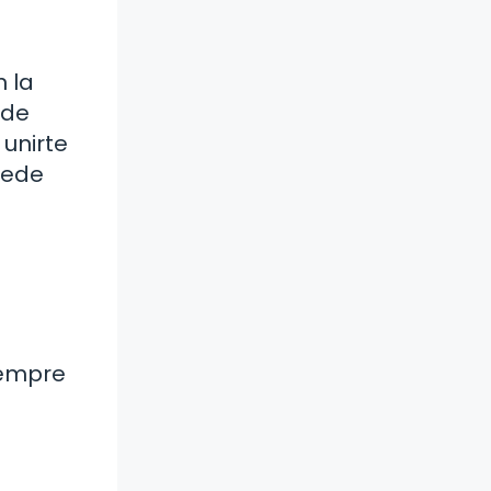
 la
 de
unirte
uede
iempre