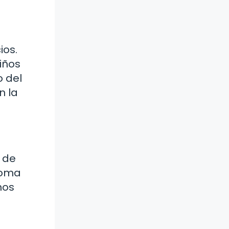
ios.
niños
o del
n la
s de
ioma
hos