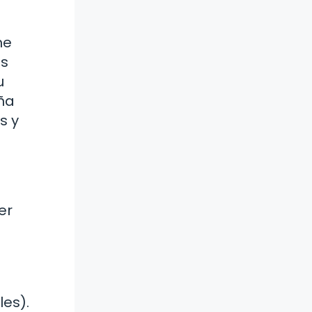
me
as
u
eña
s y
er
les).