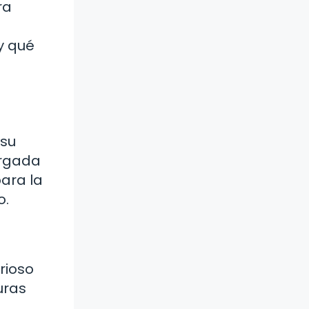
ra
y qué
 su
argada
ara la
o.
rioso
uras