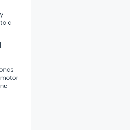
 y
cto a
l
iones
o motor
una