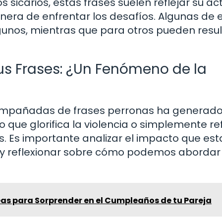
 sicarios, estas frases suelen reflejar su ac
anera de enfrentar los desafíos. Algunas de 
gunos, mientras que para otros pueden resul
us Frases: ¿Un Fenómeno de la
compañadas de frases perronas ha generad
que glorifica la violencia o simplemente ref
os. Es importante analizar el impacto que est
y reflexionar sobre cómo podemos abordar
eas para Sorprender en el Cumpleaños de tu Pareja