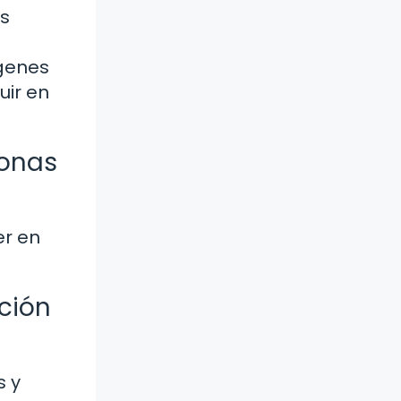
os
ágenes
uir en
ronas
er en
ción
s y