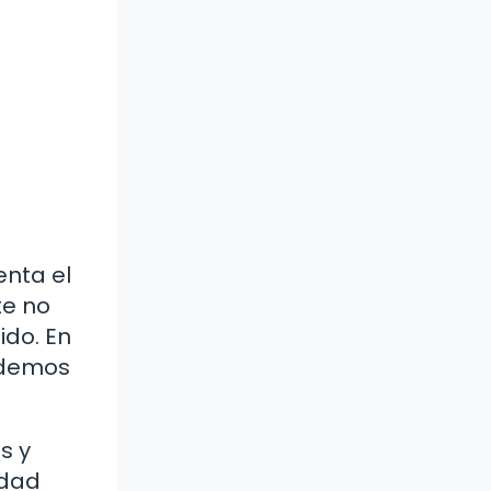
enta el
te no
ido. En
podemos
s y
edad