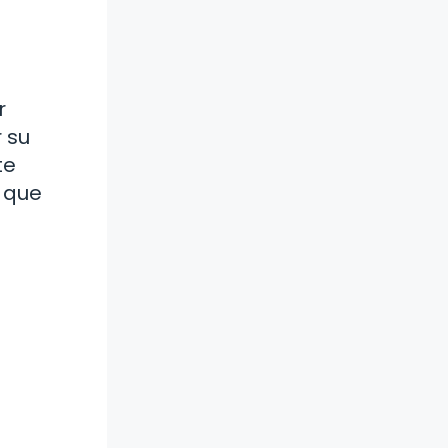
r
 su
te
 que