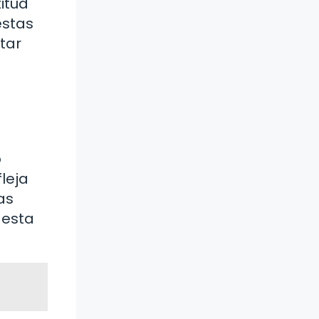
titud
estas
tar
o
leja
as
 esta