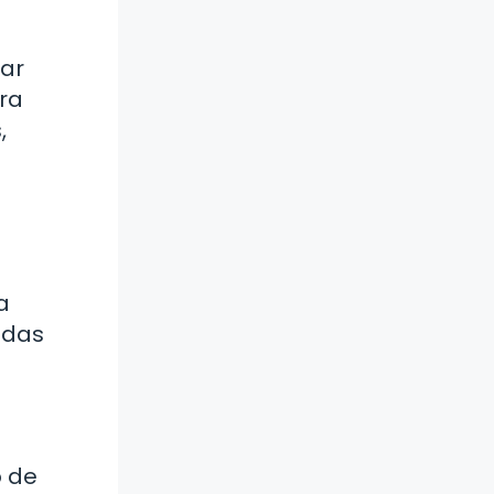
tar
ara
,
a
idas
o de