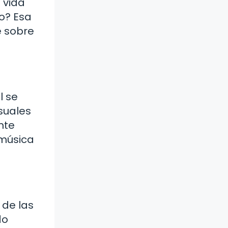
 vida
do? Esa
e sobre
l se
suales
nte
 música
 de las
do