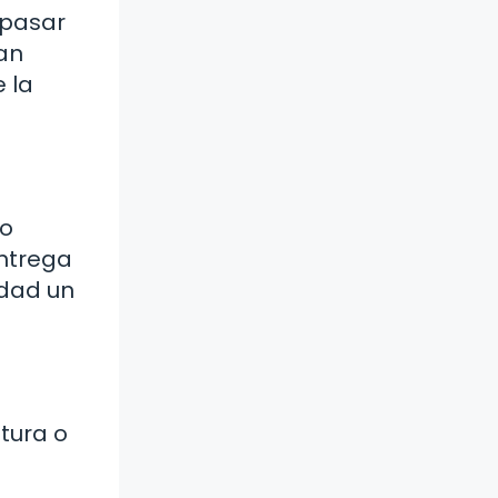
 pasar
an
e la
mo
entrega
idad un
tura o