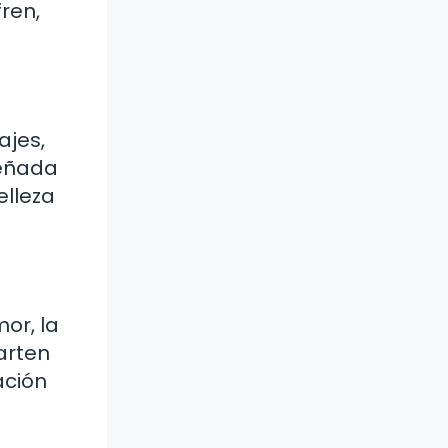
ren,
ajes,
señada
elleza
or, la
arten
ación