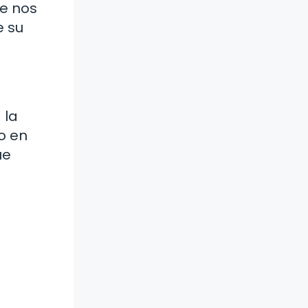
ue nos
e su
 la
o en
ue