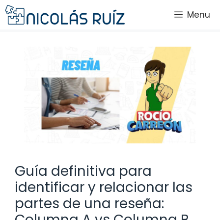
Saltar
Menu
al
contenido
Guía definitiva para
identificar y relacionar las
partes de una reseña:
Columna A vs Columna B