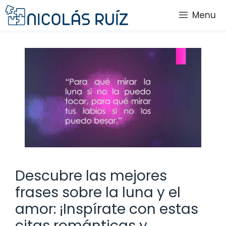
Saltar
Menu
al
contenido
Descubre las mejores
frases sobre la luna y el
amor: ¡Inspírate con estas
citas románticas y