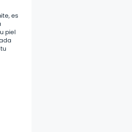
ite, es
a
u piel
cada
 tu