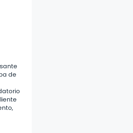
osante
apa de
datorio
liente
ento,