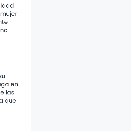
nidad
 mujer
nte
 no
su
uga en
e las
la que