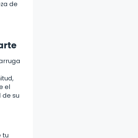
eza de
arte
 arruga
itud,
e el
 de su
 tu