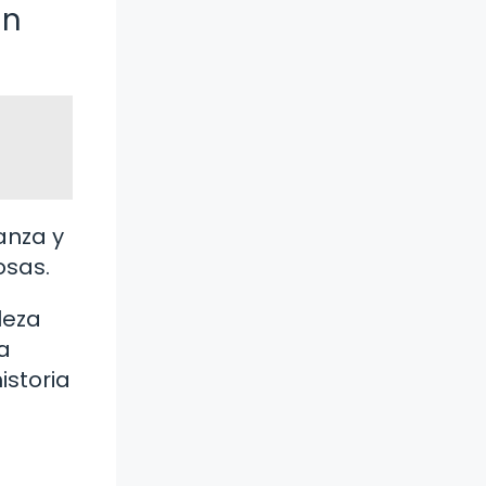
an
ianza y
osas.
leza
a
istoria