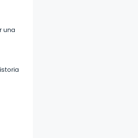
r una
istoria