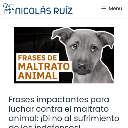
Saltar
Menu
al
contenido
Frases impactantes para
luchar contra el maltrato
animal: ¡Di no al sufrimiento
de los indefensos!