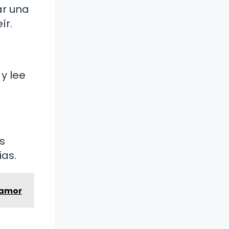
ar una
ír.
y lee
s
ias.
l amor