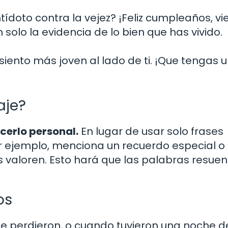
tídoto contra la vejez? ¡Feliz cumpleaños, vie
solo la evidencia de lo bien que has vivido.
ento más joven al lado de ti. ¡Que tengas 
aje?
acerlo personal.
En lugar de usar solo frases
r ejemplo, menciona un recuerdo especial o 
aloren. Esto hará que las palabras resue
os
se perdieron, o cuando tuvieron una noche d