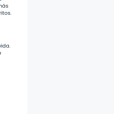
 más
itos.
vida.
e