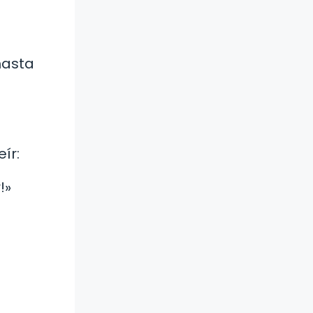
hasta
ír:
!»