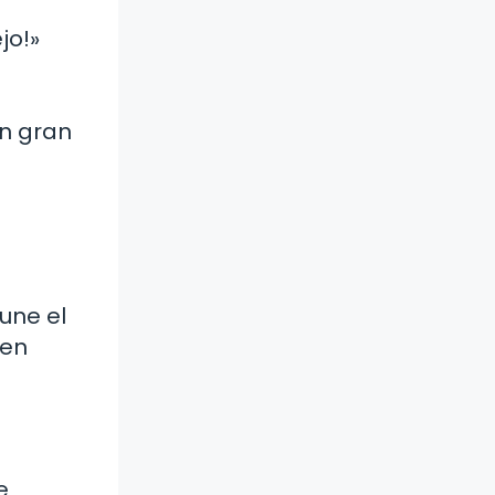
jo!»
un gran
une el
nen
e