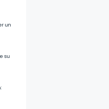
er un
e su
: