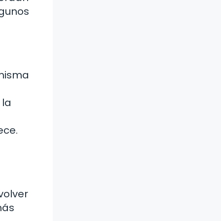
lgunos
 misma
 la
ece.
volver
más