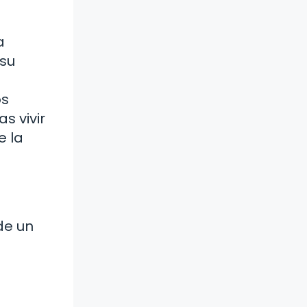
a
 su
os
s vivir
e la
de un