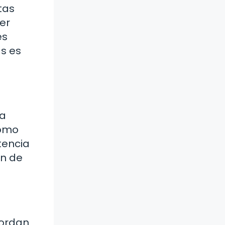
tas
er
es
s es
ía
como
tencia
ón de
bordan