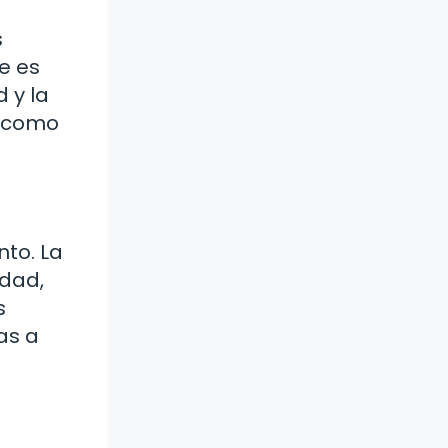
s
ue es
 y la
, como
nto. La
idad,
s
as a