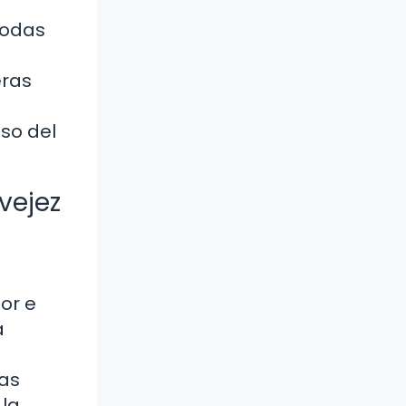
todas
eras
so del
vejez
or e
a
ras
 la