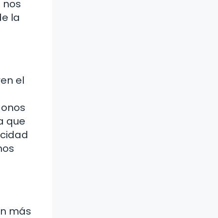
d nos
e la
en el
donos
ña que
acidad
mos
ien más