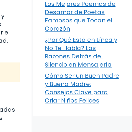
Los Mejores Poemas de
Desamor de Poetas
 y
Famosos que Tocan el
a
Corazón
r e
¿Por Qué Está en Línea y
ad,
No Te Habla? Las
Razones Detrás del
Silencio en Mensajería
Cómo Ser un Buen Padre
y Buena Madre:
Consejos Clave para
Criar Niños Felices
gadas
s