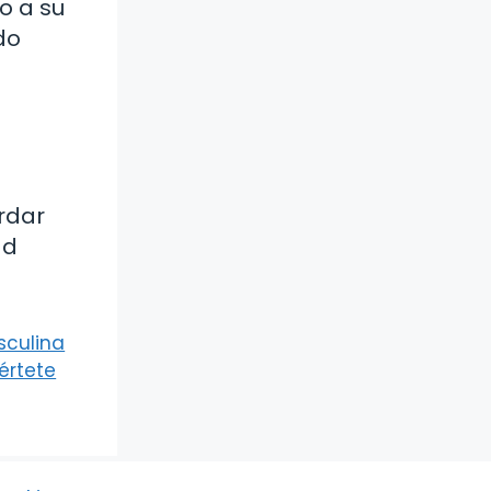
o a su
do
ordar
ad
sculina
értete