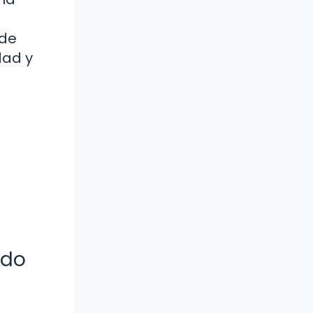
 de
dad y
ndo