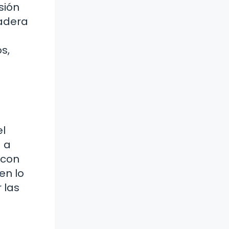
sión
dadera
s,
el
a a
 con
en lo
 las