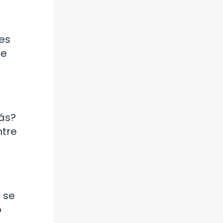
les
de
rás?
ntre
 se
o