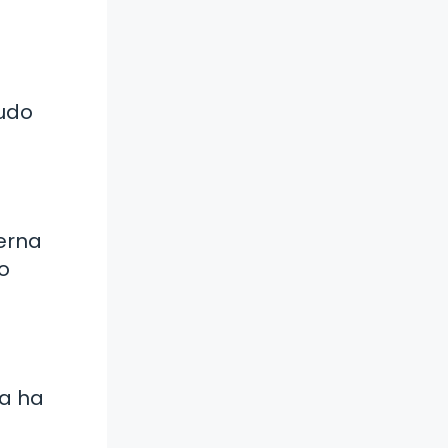
nudo
terna
o
ca ha