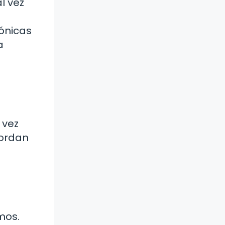
l vez
cónicas
a
 vez
bordan
mos.