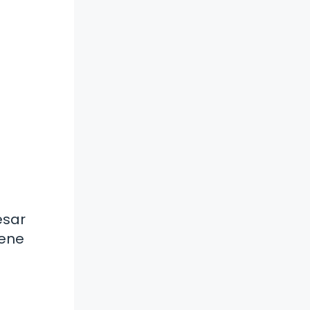
esar
iene