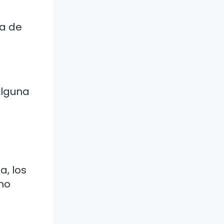
ia de
Alguna
a, los
no