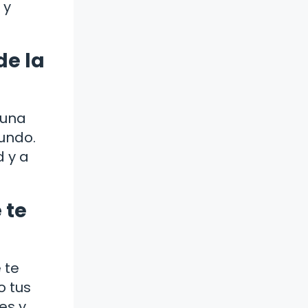
 y
de la
 una
undo.
d y a
 te
 te
o tus
es y