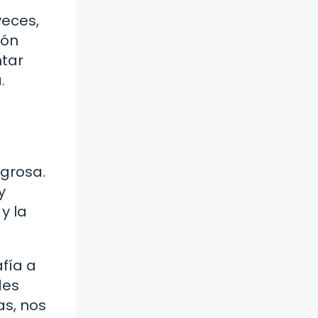
veces,
ión
ntar
.
a
igrosa.
y
y la
afía a
des
s, nos