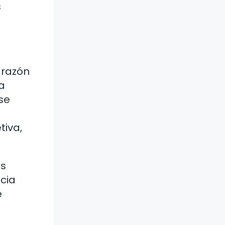
s
 razón
da
se
tiva,
as
ncia
e