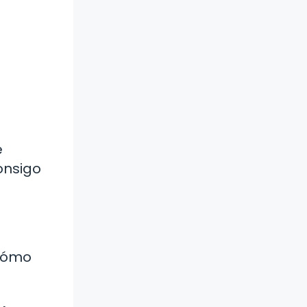
e
onsigo
¿Cómo