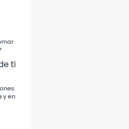
tomar
?
e ti
iones
a y en