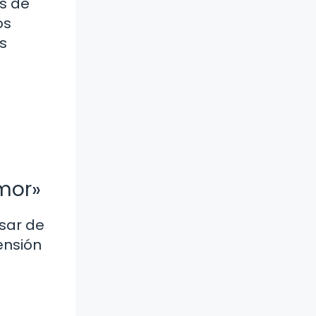
es de
os
s
amor»
esar de
ensión