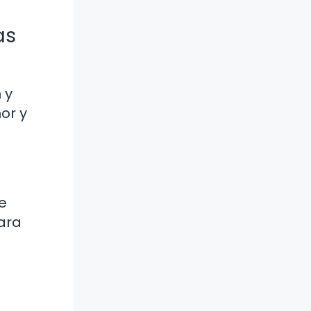
as
 y
or y
e
para