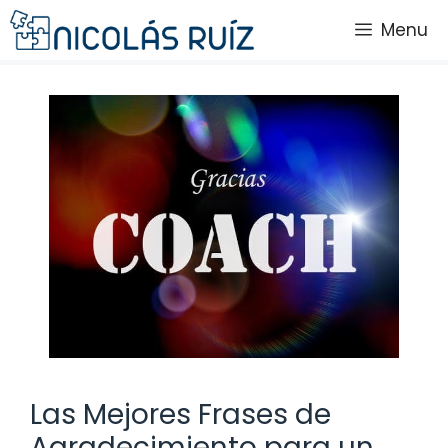
Saltar
Menu
al
contenido
Las Mejores Frases de
Agradecimiento para un