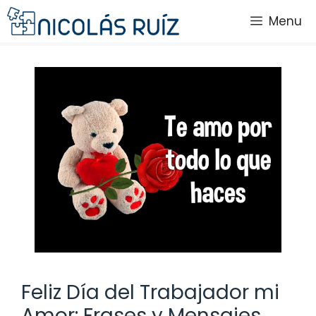
Saltar
Menu
al
contenido
Feliz Día del Trabajador mi
Amor: Frases y Mensajes