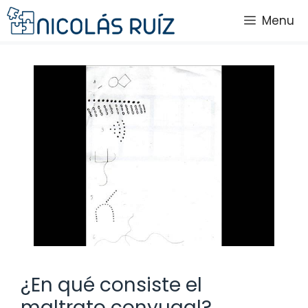
Saltar
Menu
al
contenido
¿En qué consiste el
maltrato conyugal?