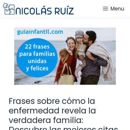
Saltar
Menu
al
contenido
Frases sobre cómo la
enfermedad revela la
verdadera familia:
Descubre las mejores citas