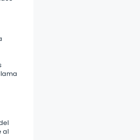
a
s
 llama
del
 al