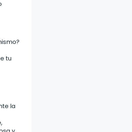
o
 mismo?
e tu
nte la
,
tosa y