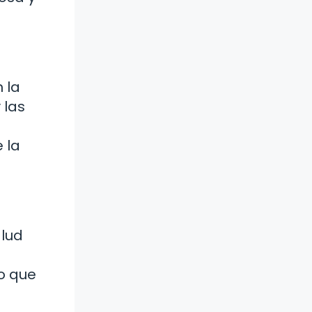
 la
 las
 la
alud
o que