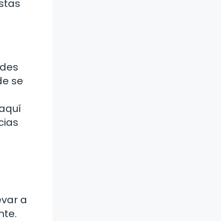
stas
edes
de se
 aquí
cias
evar a
nte.