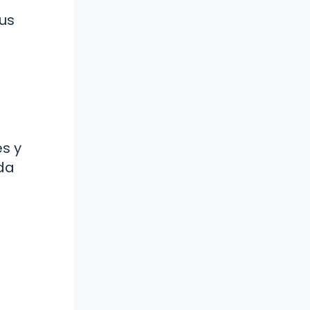
sus
es y
ada