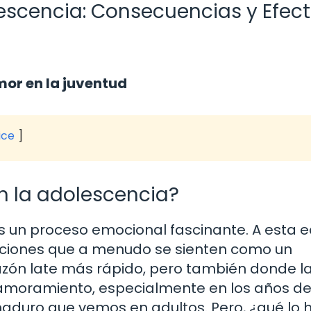
escencia: Consecuencias y Efec
mor en la juventud
ice
n la adolescencia?
 un proceso emocional fascinante. A esta 
ociones que a menudo se sienten como un
azón late más rápido, pero también donde l
amoramiento, especialmente en los años d
maduro que vemos en adultos. Pero, ¿qué lo 