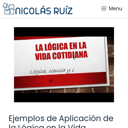
Saltar
Menu
al
contenido
Ejemplos de Aplicación de
la Lógica en la Vida