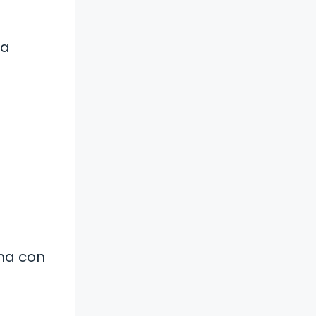
.
 a
lma con