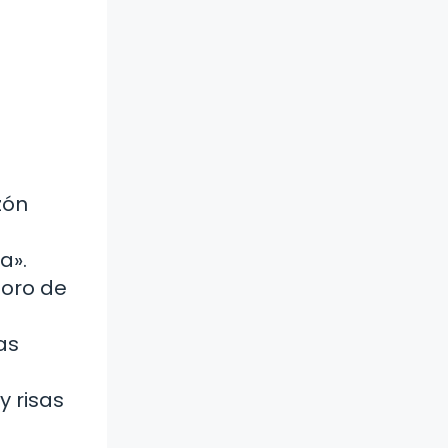
zón
a».
soro de
as
y risas