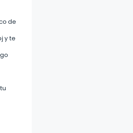
oco de
j y te
igo
 tu