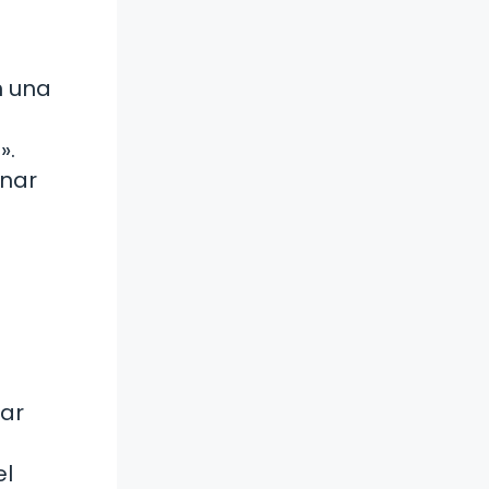
n una
».
onar
s
iar
el