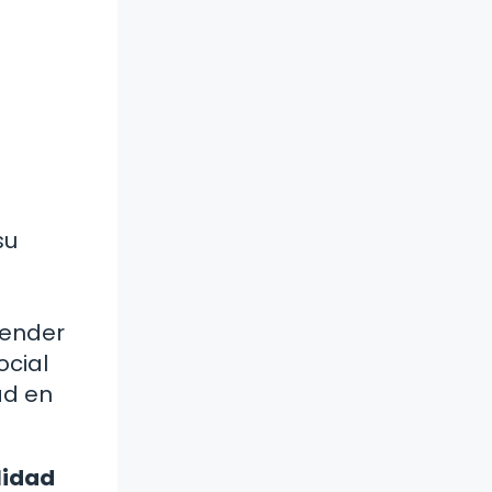
su
a
tender
ocial
ad en
lidad