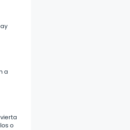
hay
n a
vierta
los o