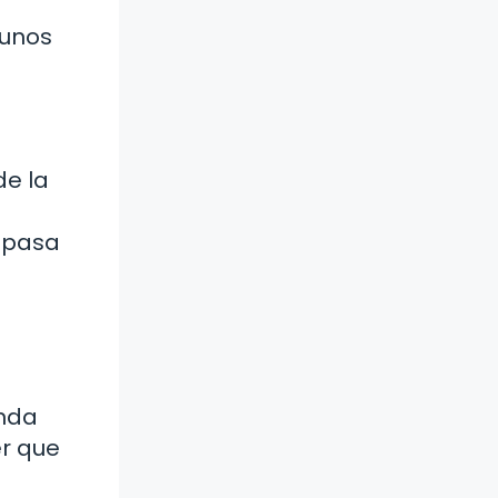
gunos
de la
é pasa
anda
er que