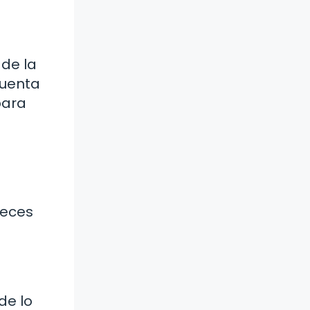
 de la
cuenta
para
veces
de lo