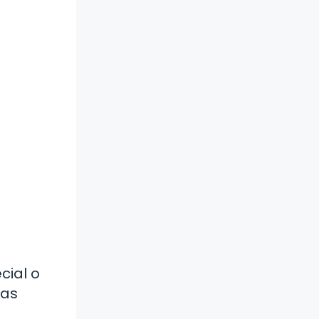
cial o
sas