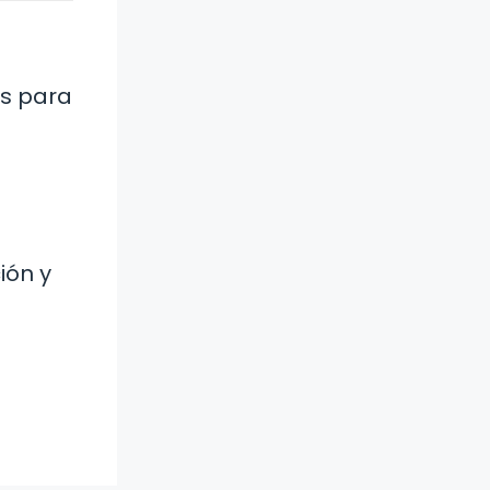
es para
n
ión y