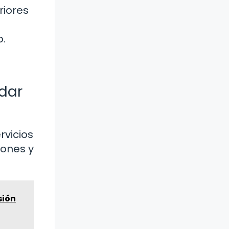
riores
o.
 dar
rvicios
iones y
sión