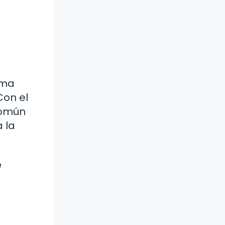
oma
Con el
común
 la
e