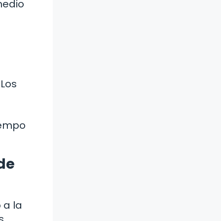
medio
 Los
tiempo
de
 a la
s