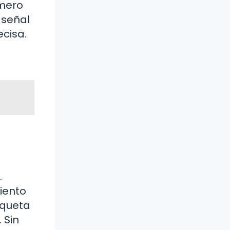
úmero
 señal
ecisa.
.
miento
iqueta
 Sin