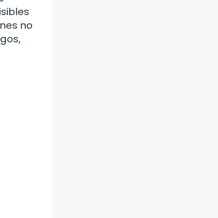
sibles
ones no
igos,