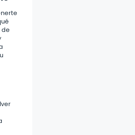
enerte
qué
a de
y
a
tu
lver
a