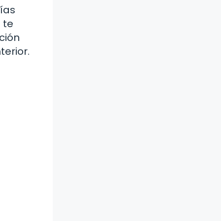
lías
 te
ción
terior.