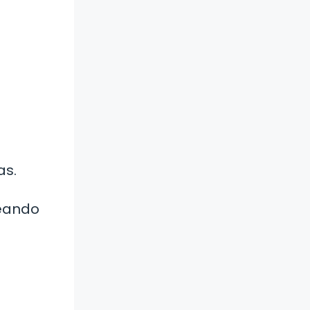
o
as.
reando