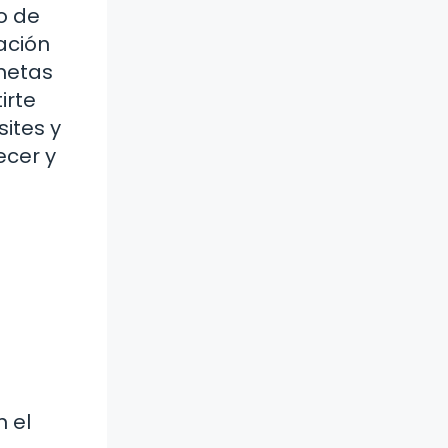
o de
ación
 metas
irte
ites y
ecer y
 el