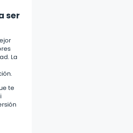
a ser
ejor
ores
ad. La
ión.
ue te
i
ersión