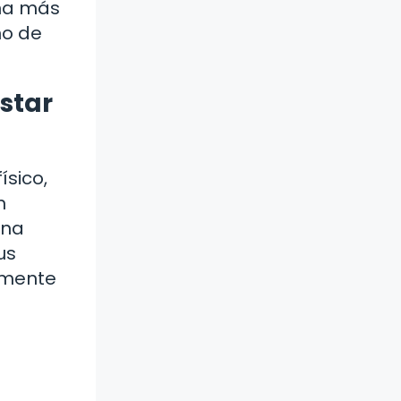
ona más
no de
star
ísico,
n
una
us
u mente