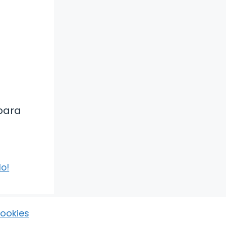
 para
do!
Cookies