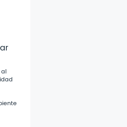
ar
 al
ridad
biente