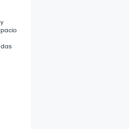
 y
spacio
adas