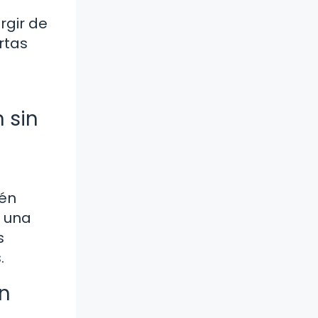
rgir de
rtas
 sin
ién
r una
s
.
en