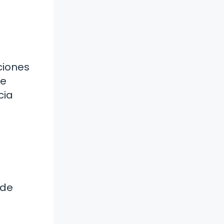
ciones
de
cia
 de