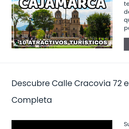
t
d
q
p
Descubre Calle Cracovia 72 e
Completa
S