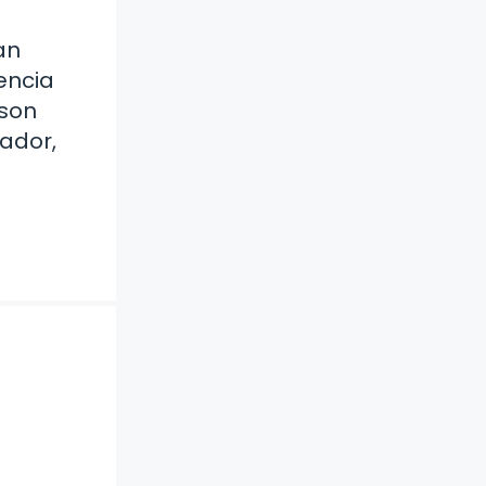
an
encia
 son
ador,