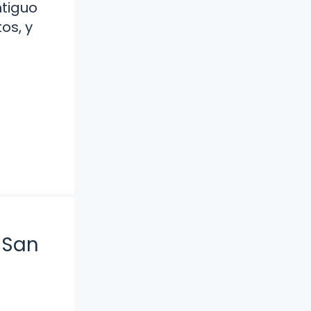
ntiguo
os, y
 San