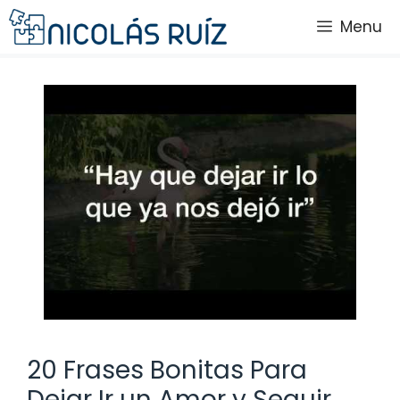
Saltar
Menu
al
contenido
20 Frases Bonitas Para
Dejar Ir un Amor y Seguir